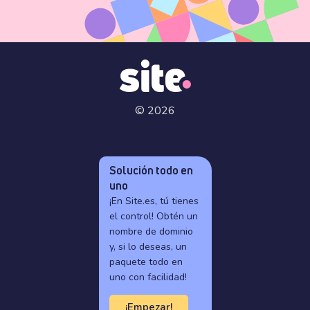
© 2026
Solución todo en
uno
¡En Site.es, tú tienes
el control! Obtén un
nombre de dominio
y, si lo deseas, un
paquete todo en
uno con facilidad!
¡Empezar!